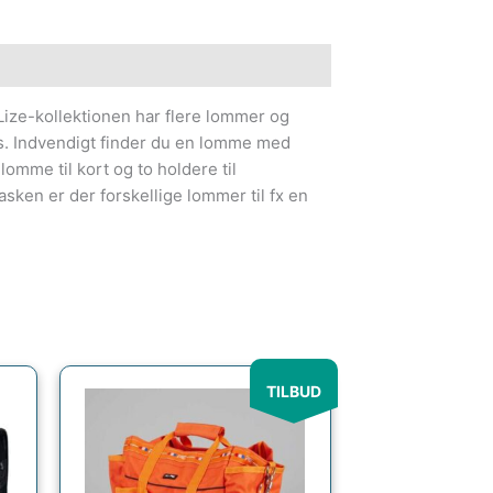
Lize-kollektionen har flere lommer og
s. Indvendigt finder du en lomme med
lomme til kort og to holdere til
sken er der forskellige lommer til fx en
Den
Den
TILBUD
oprindelige
aktuelle
pris
pris
var:
er:
249.00kr..
189.00kr..