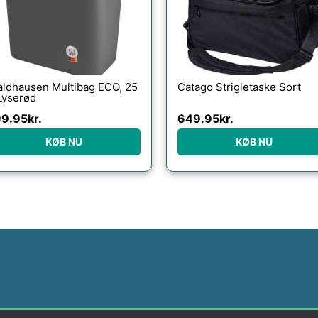
ldhausen Multibag ECO, 25
Catago Strigletaske Sort
Lyserød
99.95
kr.
649.95
kr.
KØB NU
KØB NU