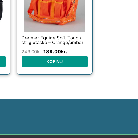
Premier Equine Soft-Touch
strigletaske – Orange/amber
189.00
kr.
249.00
kr.
KØB NU