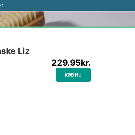
kt
aske Liz
229.95
kr.
KØB NU