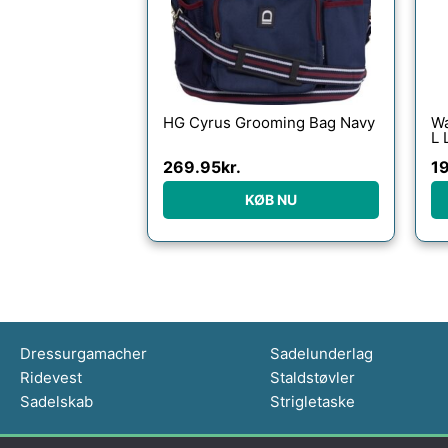
HG Cyrus Grooming Bag Navy
Wa
L 
269.95
kr.
1
KØB NU
Dressurgamacher
Sadelunderlag
Ridevest
Staldstøvler
Sadelskab
Strigletaske