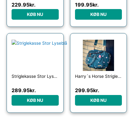
229.95
kr.
199.95
kr.
KØB NU
KØB NU
Striglekasse Stor Lyseblå
Harry´s Horse Strigletaske LouLou
289.95
kr.
299.95
kr.
KØB NU
KØB NU